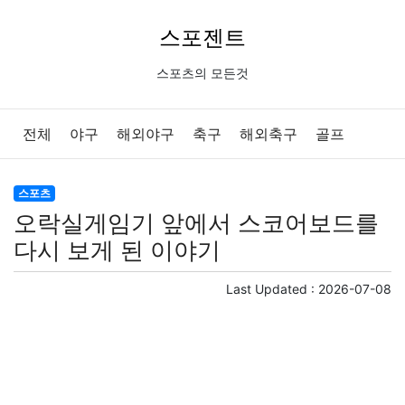
스포젠트
스포츠의 모든것
전체
야구
해외야구
축구
해외축구
골프
배구
농구
당구
e스포츠
일반
스포츠
오락실게임기 앞에서 스코어보드를
다시 보게 된 이야기
Last Updated :
2026-07-08