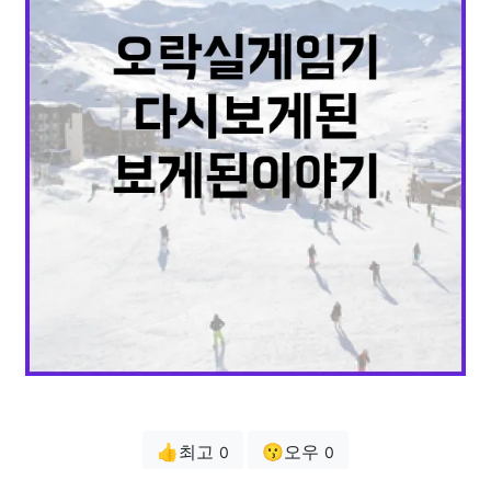
👍최고
😗오우
0
0