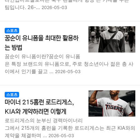
팀입니다. 26-…
2026-05-03
스포츠
꿈순이 유니폼을 최대한 활용하
는 방법
꿈순이 유니폼이란?꿈순이 유니폼
은 특정 브랜드의 유니폼으로, 주로 청소년이나 젊은 층 사
이에서 인기를 끌고 …
2026-05-03
스포츠
마이너 215홈런 로드리게스,
KIA와 계약하려면 이렇게
로드리게스의 눈부신 경력마이너리
그에서 215개의 홈런을 기록한 로드리게스는 최근 KIA와의
계약을 체결하며 …
2026-05-03