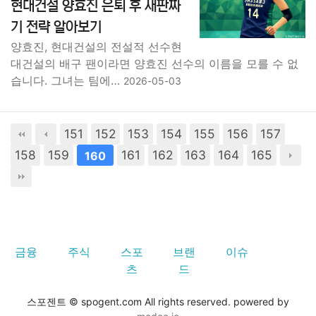
현대건설 양효진 은퇴 후 새판짜
기 전략 알아보기
양효진, 현대건설의 전설적 선수현
대건설의 배구 팬이라면 양효진 선수의 이름을 모를 수 없
습니다. 그녀는 팀에…
2026-05-03
151
152
153
154
155
156
157
158
159
161
162
163
164
165
160
금융
주식
스포
브랜
이슈
츠
드
스포젠트 © spogent.com All rights reserved. powered by