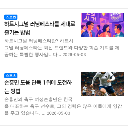
스포츠
하트시그널 러닝페스타를 제대로
즐기는 방법
하트시그널 러닝페스타란? 하트시
그널 러닝페스타는 최신 트렌드와 다양한 학습 기회를 제
공하는 특별한 행사입니다…
2026-05-03
스포츠
손흥민 도움 단독 1위에 도전하
는 방법
손흥민의 축구 여정손흥민은 한국
을 대표하는 축구 선수로, 그의 경력은 많은 이들에게 영감
을 주고 있습니다. …
2026-05-03