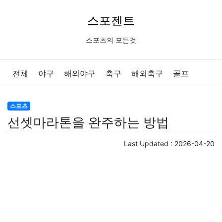
스포젠트
스포츠의 모든것
전체
야구
해외야구
축구
해외축구
골프
배구
농구
당구
e스포츠
일반
스포츠
선셋마라톤을 완주하는 방법
Last Updated :
2026-04-20