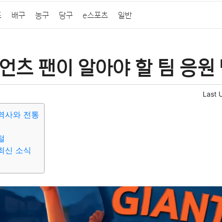
프
배구
농구
당구
e스포츠
일반
언츠 팬이 알아야 할 팀 응원
Last 
역사와 전통
절
최신 소식