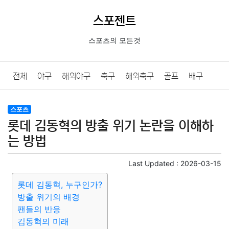
스포젠트
스포츠의 모든것
전체
야구
해외야구
축구
해외축구
골프
배구
농구
당구
e스포츠
일반
스포츠
롯데 김동혁의 방출 위기 논란을 이해하
는 방법
Last Updated :
2026-03-15
롯데 김동혁, 누구인가?
방출 위기의 배경
팬들의 반응
김동혁의 미래