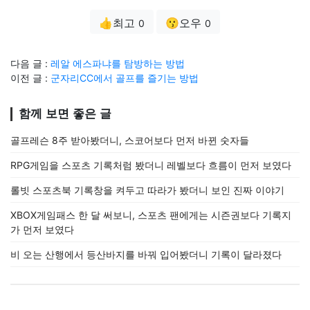
👍최고
😗오우
0
0
다음 글 :
레알 에스파냐를 탐방하는 방법
이전 글 :
군자리CC에서 골프를 즐기는 방법
함께 보면 좋은 글
골프레슨 8주 받아봤더니, 스코어보다 먼저 바뀐 숫자들
RPG게임을 스포츠 기록처럼 봤더니 레벨보다 흐름이 먼저 보였다
롤빗 스포츠북 기록창을 켜두고 따라가 봤더니 보인 진짜 이야기
XBOX게임패스 한 달 써보니, 스포츠 팬에게는 시즌권보다 기록지
가 먼저 보였다
비 오는 산행에서 등산바지를 바꿔 입어봤더니 기록이 달라졌다