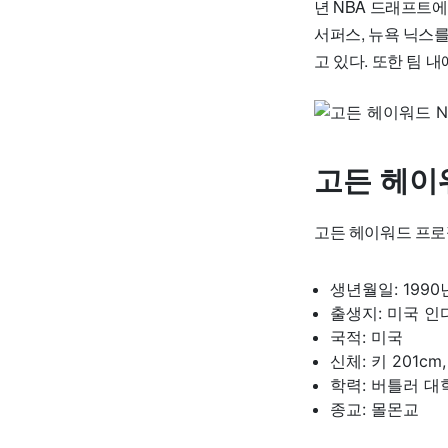
년 NBA 드래프트
서퍼스, 뉴욕 닉스
고 있다. 또한 팀 
고든 헤이
고든 헤이워드 프로
생년월일: 1990
출생지: 미국 
국적: 미국
신체: 키 201cm,
학력: 버틀러 대
종교: 몰몬교