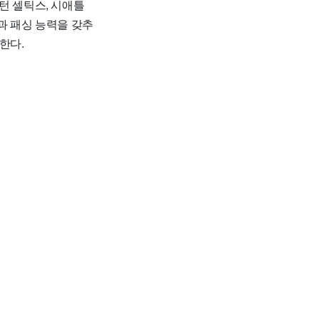
턴 셀틱스, 시애틀
과 패싱 능력을 갖추
한다.