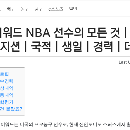
프
배구
농구
당구
e스포츠
일반
워드 NBA 선수의 모든 것 | 
지션 | 국적 | 생일 | 경력 |
Last 
프로필
선수경력
수상내역
활동내역
종합평가
건 몰랐죠?
헤이워드는 미국의 프로농구 선수로, 현재 샌안토니오 스퍼스에서 활약