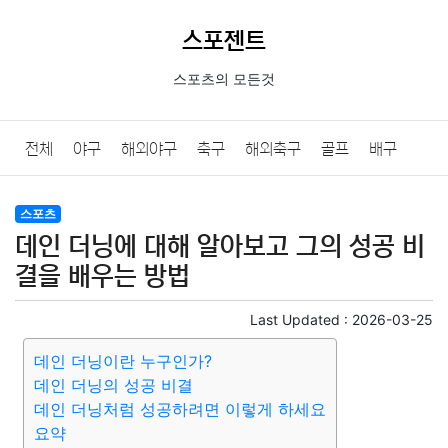
스포젠트
스포츠의 모든것
전체
야구
해외야구
축구
해외축구
골프
배구
농구
당구
e스포츠
일반
스포츠
데인 더닝에 대해 알아보고 그의 성공 비
결을 배우는 방법
Last Updated :
2026-03-25
데인 더닝이란 누구인가?
데인 더닝의 성공 비결
데인 더닝처럼 성공하려면 이렇게 하세요
요약