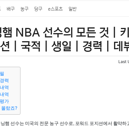
프
배구
농구
당구
e스포츠
일반
햄 NBA 선수의 모든 것 | 키
션 | 국적 | 생일 | 경력 | 데
Last 
로필
수경력
상내역
동내역
합평가
 몰랐죠?
닝햄 선수는 미국의 전문 농구 선수로, 포워드 포지션에서 활약하고 