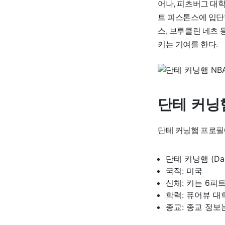
어나, 피츠버그 대학
트 피스톤스에 입단
스, 브루클린 네츠 
키는 기여를 한다.
단테 커닝
단테 커닝햄 프로필
단테 커닝햄 (Da
국적: 미국
신체: 키는 6피트 
학력: 퓨어뷰 대학교
종교: 종교 정보