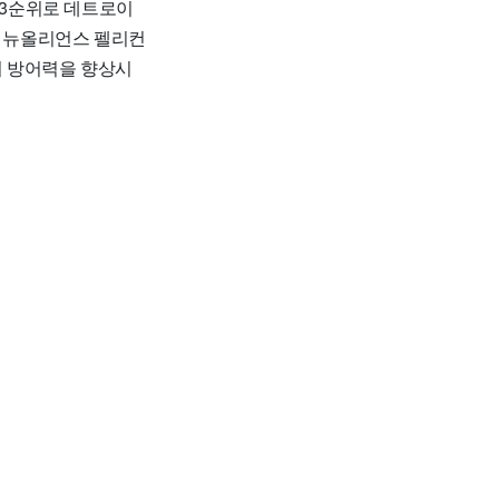
33순위로 데트로이
, 뉴올리언스 펠리컨
의 방어력을 향상시