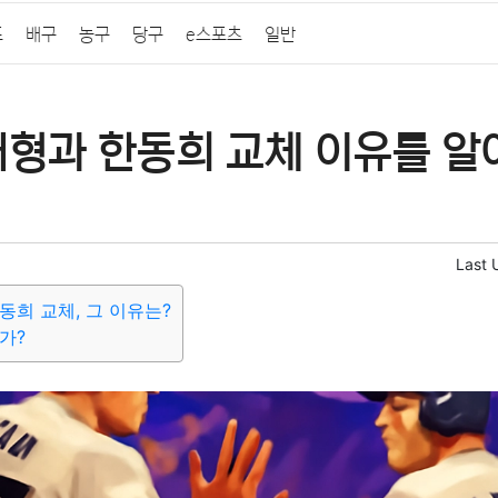
프
배구
농구
당구
e스포츠
일반
태형과 한동희 교체 이유를 알
Last 
동희 교체, 그 이유는?
가?