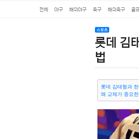
전체
야구
해외야구
축구
해외축구
골
스포츠
롯데 김
법
롯데 김태형과 한
왜 교체가 중요한