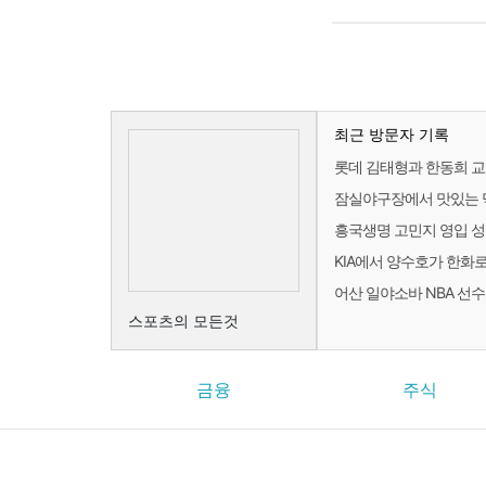
최근 방문자 기록
롯데 김태형과 한동희 교
잠실야구장에서 맛있는 
흥국생명 고민지 영입 성
KIA에서 양수호가 한화
어산 일야소바 NBA 선수의 
스포츠의 모든것
금융
주식