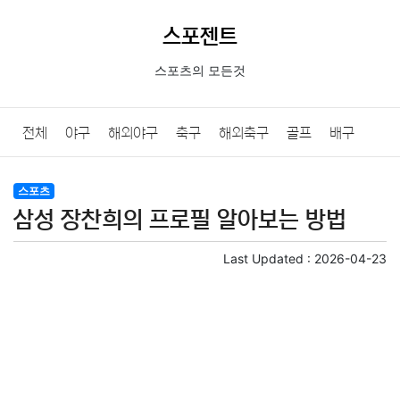
스포젠트
스포츠의 모든것
전체
야구
해외야구
축구
해외축구
골프
배구
농구
당구
e스포츠
일반
스포츠
삼성 장찬희의 프로필 알아보는 방법
Last Updated :
2026-04-23