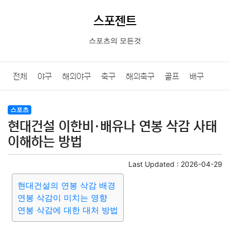
스포젠트
스포츠의 모든것
전체
야구
해외야구
축구
해외축구
골프
배구
농구
당구
e스포츠
일반
스포츠
현대건설 이한비·배유나 연봉 삭감 사태
이해하는 방법
Last Updated :
2026-04-29
현대건설의 연봉 삭감 배경
연봉 삭감이 미치는 영향
연봉 삭감에 대한 대처 방법