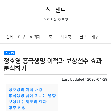
스포젠트
스포츠의 모든것
전체
야구
해외야구
축구
해외축구
골프
배구
농구
당구
e스포츠
일반
스포츠
정호영 흥국생명 이적과 보상선수 효과
분석하기
Last Updated :
2026-04-29
정호영의 이적 배경
흥국생명 팀에 미치는 영향
보상선수 제도의 효과
향후 전망