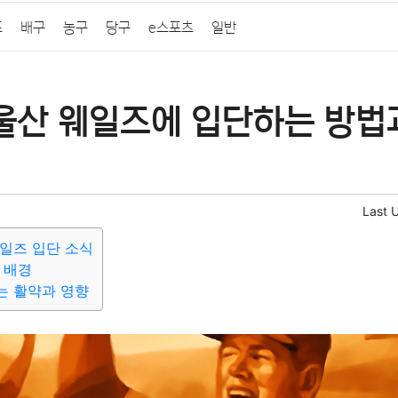
프
배구
농구
당구
e스포츠
일반
 울산 웨일즈에 입단하는 방법
Last 
일즈 입단 소식
 배경
는 활약과 영향