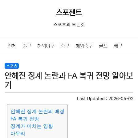
스포젠트
스포츠의 모든것
전체
야구
해외야구
축구
해외축구
골프
배구
농구
당구
e스포츠
일반
스포츠
안혜진 징계 논란과 FA 복귀 전망 알아보
기
Last Updated :
2026-05-02
안혜진 징계 논란의 배경
FA 복귀 전망
징계가 미치는 영향
마무리