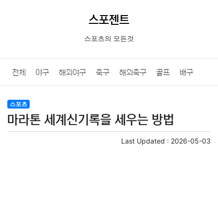
스포젠트
스포츠의 모든것
전체
야구
해외야구
축구
해외축구
골프
배구
농구
당구
e스포츠
일반
스포츠
마라톤 세계신기록을 세우는 방법
Last Updated :
2026-05-03