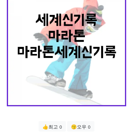
👍최고
😗오우
0
0