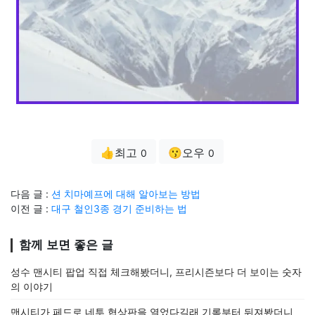
👍최고
😗오우
0
0
다음 글 :
션 치마예프에 대해 알아보는 방법
이전 글 :
대구 철인3종 경기 준비하는 법
함께 보면 좋은 글
성수 맨시티 팝업 직접 체크해봤더니, 프리시즌보다 더 보이는 숫자
의 이야기
맨시티가 페드로 네투 협상판을 열었다길래 기록부터 뒤져봤더니