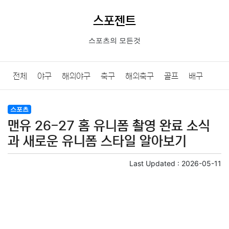
스포젠트
스포츠의 모든것
전체
야구
해외야구
축구
해외축구
골프
배구
농구
당구
e스포츠
일반
스포츠
맨유 26-27 홈 유니폼 촬영 완료 소식
과 새로운 유니폼 스타일 알아보기
Last Updated :
2026-05-11