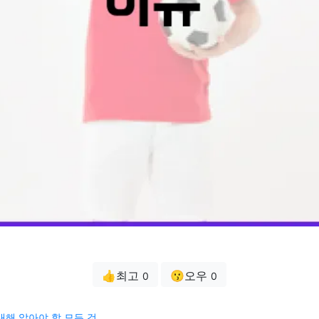
👍최고
😗오우
0
0
대해 알아야 할 모든 것