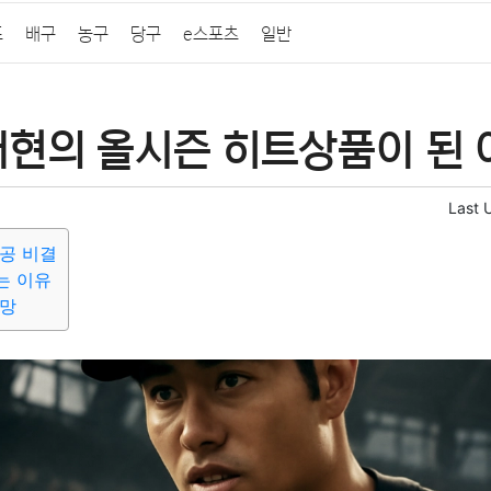
프
배구
농구
당구
e스포츠
일반
재현의 올시즌 히트상품이 된 
Last 
공 비결
는 이유
전망