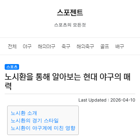
스포젠트
스포츠의 모든것
전체
야구
해외야구
축구
해외축구
골프
배구
농구
당구
e스포츠
일반
스포츠
노시환을 통해 알아보는 현대 야구의 매
력
Last Updated :
2026-04-10
노시환 소개
노시환의 경기 스타일
노시환이 야구계에 미친 영향