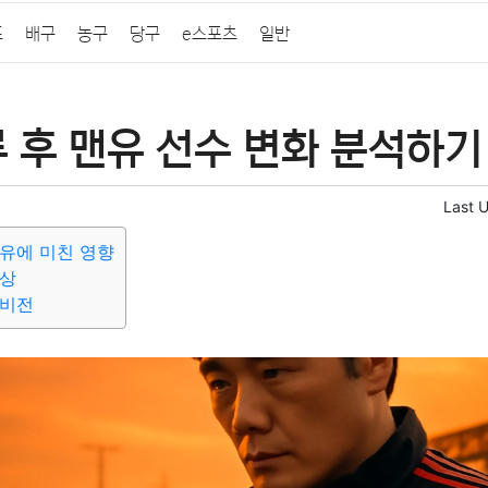
프
배구
농구
당구
e스포츠
일반
 후 맨유 선수 변화 분석하기
Last 
유에 미친 영향
양상
 비전