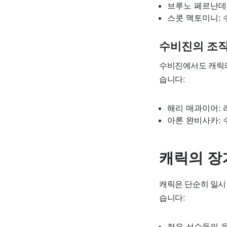
브루노 페르난데
스콧 맥토미니:
수비진의 조직
수비진에서도 캐릭의
습니다:
해리 매과이어: 
아론 완비사카:
캐릭의 장
캐릭은 단순히 일시
습니다:
젊은 선수들의 육