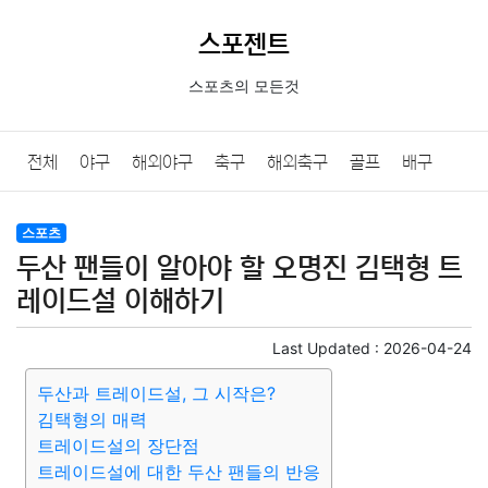
스포젠트
스포츠의 모든것
전체
야구
해외야구
축구
해외축구
골프
배구
농구
당구
e스포츠
일반
스포츠
두산 팬들이 알아야 할 오명진 김택형 트
레이드설 이해하기
Last Updated :
2026-04-24
두산과 트레이드설, 그 시작은?
김택형의 매력
트레이드설의 장단점
트레이드설에 대한 두산 팬들의 반응