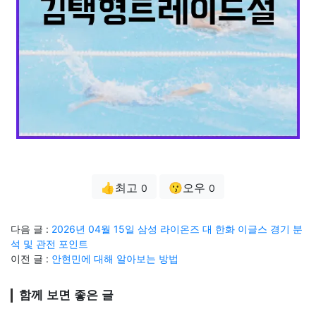
👍최고
😗오우
0
0
다음 글 :
2026년 04월 15일 삼성 라이온즈 대 한화 이글스 경기 분
석 및 관전 포인트
이전 글 :
안현민에 대해 알아보는 방법
함께 보면 좋은 글