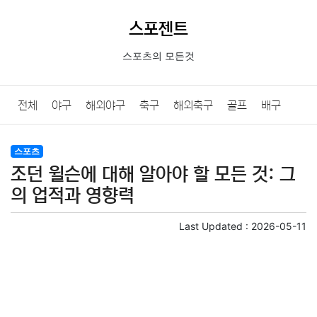
스포젠트
스포츠의 모든것
전체
야구
해외야구
축구
해외축구
골프
배구
농구
당구
e스포츠
일반
스포츠
조던 윌슨에 대해 알아야 할 모든 것: 그
의 업적과 영향력
Last Updated :
2026-05-11