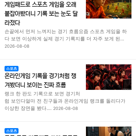
게임패드로 스포츠 게임을 오래
붙잡아봤더니 기록 보는 눈도 달
라졌다
손끝에서 먼저 느껴지는 경기 흐름요즘 스포츠 게임을 하
다 보면 이상하게 실제 경기 기록지를 더 자주 보게 된…
2026-08-08
스포츠
온라인게임 기록을 경기처럼 챙
겨봤더니 보이는 진짜 흐름
랭크 한 판도 기록으로 보면 경기처
럼 보인다얼마 전 친구들과 온라인게임 랭크를 돌리다가
이상한 장면을 봤다.…
2026-08-08
스포츠