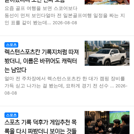
요즘 골프 여행을 보면 스코어보다
동선이 먼저 보인다얼마 전 일본골프여행 일정을 짜는 지
인 표를 같이 봤는데…
2026-08-08
스포츠
렉스턴스포츠칸 기록지처럼 따져
봤더니, 이름은 바뀌어도 캐릭터
는 남았다
얼마 전 주차장에서 렉스턴스포츠칸 한 대가 캠핑 장비를
가득 싣고 나가는 걸 봤는데, 묘하게 경기 전 선수 …
2026-
08-08
스포츠
스포츠 기록 덕후가 게임추천 목
록을 다시 짜봤더니 보이는 것들